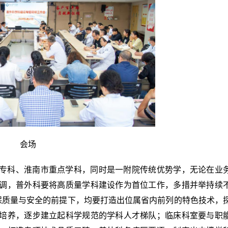
5月14日上午，学校在舜耕会堂举行党纪学习教育读书班开班式暨党委理论学习中心组学习（扩大）会议。校党委书记郭永存主持会议，校党委副书记、校长袁亮，校党委副书记、常务副校长余玉刚，校党委常委、副校长宫能平、董雨、鲁超，校党委常委、纪委书记、监察专员王献余，校党委常委、副校长王先江出席会议。郭永存讲话郭永存对李家保到校作辅导报告表示感谢。他指出，学校党委举办党纪学习教育读书班，旨在贯彻落实党中央关于开...
会场
专科、淮南市重点学科，同时是一附院传统优势学，无论在业
调，普外科要将高质量学科建设作为首位工作，多措并举持续
保质量与安全的前提下，均要打造出位属省内前列的特色技术，
培养，逐步建立起科学规范的学科人才梯队；临床科室要与职