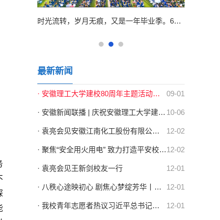
9月13日、14日上午，学校隆重举行2024级新生开学典礼，迎接一万余名青年学子开启人生新篇章。校党委书记郭永存，校党委副书记、校长袁亮院士，校党委常委、副校长宫能平、董雨、鲁超，校党委常委、纪委书记、监察专员王献余，校党委常委、副校长王先江、张平松等出席开学典礼，校友代表、淮河能源集团党委书记、董事长王世森，校友代表、中国水利水电科学研究院副院长王建华，优质生源基地代表、淮南第二中学党委副书记、校长杨...
时光流转，岁月无痕，又是一年毕业季。6月14日上午，学校在至诚体育场隆重举行2024届学生毕业典礼暨学位授予仪式，共同见证7050名本科生、1711名研究生、12名留学生圆满完成学业，共启新程，逐梦远航。中共淮南市委副书记、淮南市人民政府市长张志强，校党委书记郭永存，党委副书记、校长袁亮院士，党委副书记、常务副校长余玉刚，党委常委、副校长宫能平、董雨、鲁超，党委常委、纪委书记、监察专员王献余，党委常委、副校长王...
最新新闻
· 安徽理工大学建校80周年主题活动集锦
09-01
· 安徽新闻联播 | 庆祝安徽理工大学建校80周年高质量发展大会召开 梁言顺...
10-06
· 袁亮会见安徽江南化工股份有限公司总裁、党委副书记代五四一行
12-02
· 聚焦“安全用火用电” 致力打造平安校园 | 学校开展消防安全宣传月系列...
12-02
务
· 袁亮会见王新剑校友一行
12-01
不
· 八秩心途映初心 剧焦心梦绽芳华丨学校第二十届心理情景剧大赛圆满结束
12-01
探
· 我校青年志愿者热议习近平总书记致中国志愿服务联合会第三届会员代表大...
12-01
能