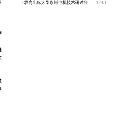
科
· 袁亮出席大型永磁电机技术研讨会
12-01
一
作
；
推
床
进
差