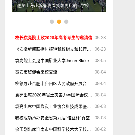
逐梦山海赴新程 青春扬帆再启航 | 学校...
学校召开第八次
05-23
· 校长袁亮院士致2026年高考考生的邀请信
06-23
· 《安徽新闻联播》报道我校树立和践行正确政绩观学习教育工作
08-05
· 袁亮院士会见中国矿业大学Jason Blake Cohen教授、秦凯教授
08-04
· 泰安市贸促会来校交流
08-04
· 校领导赴合肥市庐阳区人民政府开展合作交流
08-04
· 袁亮出席2026年岩土灾害力学国际会议并作主旨报告
08-03
· 袁亮出席中国煤炭工业协会科技成果鉴定会
08-03
· 我校成功承办安徽省第九届“诺益杯”真空科技学术会议暨产业...
08-02
· 余玉刚出席淮南市中国科学技术大学校友会成立大会