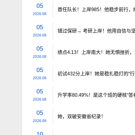
05
学校召开第八次党代
首任队长！上岸985！他稳步前行，
2026.08
05
错过保研→ 考研上岸！他用自信与
2026.08
05
绩点4.13！上岸南大！她无惧挫折
2026.08
05
初试432分上岸！她是稳扎稳打的“行
2026.08
05
升学率80.49%！是这个班的硬核“答
2026.08
05
她，双破安徽省纪录！
2026.08
10