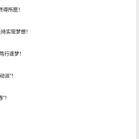
会2026年年会暨九届...
学校牵手滁州成立产业创新研究院
终得所愿！
坚持实现梦想！
，笃行逐梦！
动派”！
卷”！