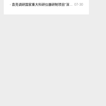
07-30
· 袁亮调研国家重大科研仪器研制项目“深地工程多场耦合动力灾...