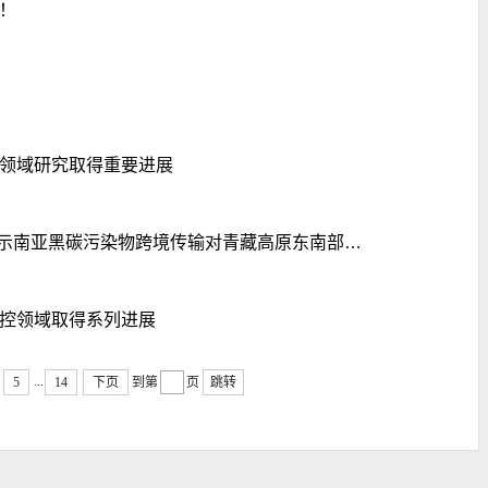
！
领域研究取得重要进展
我校教师在《PNAS》上发表文章揭示南亚黑碳污染物跨境传输对青藏高原东南部冰川退缩的影响
控领域取得系列进展
...
5
14
下页
到第
页
跳转