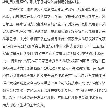
斯利用关键理论，形成了瓦斯全浓度利用创新实践。
袁亮指出，我国1000米以深煤炭资源占53%，随着浅部资源不断
枯竭，深部煤炭开采是必然趋势。然而，深部开采煤与瓦斯突出、冲
击地压、突水等动力灾害威胁更加严重。针对深井高瓦斯煤层群开采
灾害致灾机理及防控理论难题，提出和实践了煤炭安全智能精准开采
科学思想，主持并带领团队在煤炭行业首个国家重大科研仪器研制项
目“用于揭示煤与瓦斯突出机理与规律的模拟试验仪器”、“十三五”国
家重点研发计划项目“煤矿典型动力灾害风险判识及监控预警技术研
究”、行业首个部门推荐国家基金委重大科研仪器研制项目“深地工程
多场耦合动力灾变试验仪”（总经费1.01亿元）等取得突破。在“极高
地应力隧道岩爆孕育机理及安全防控技术研究”“极高应力强突出煤层
群超大断面隧道安全高效揭煤基础理论与关键技术研究”及“淮南深部
强突煤层群水平井区域瓦斯治理关键技术及应用”方面取得重大科技创
新，攻关了深地资源开发基础理论、应用基础理论与关键技术难题，
助力形成了生动的工程实践。