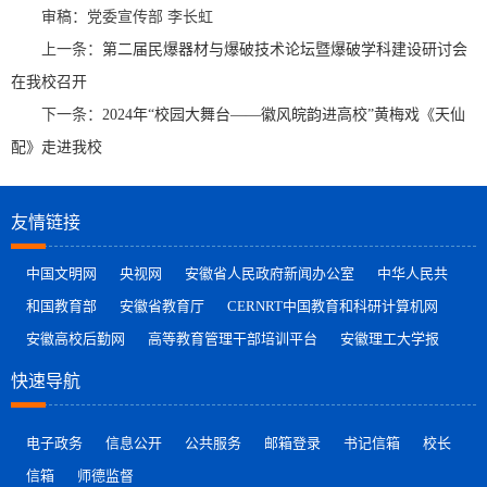
审稿：党委宣传部 李长虹
上一条：
第二届民爆器材与爆破技术论坛暨爆破学科建设研讨会
在我校召开
下一条：
2024年“校园大舞台——徽风皖韵进高校”黄梅戏《天仙
配》走进我校
友情链接
中国文明网
央视网
安徽省人民政府新闻办公室
中华人民共
和国教育部
安徽省教育厅
CERNRT中国教育和科研计算机网
安徽高校后勤网
高等教育管理干部培训平台
安徽理工大学报
快速导航
电子政务
信息公开
公共服务
邮箱登录
书记信箱
校长
信箱
师德监督