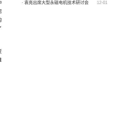
· 袁亮出席大型永磁电机技术研讨会
12-01
中
完
的
了
变
推