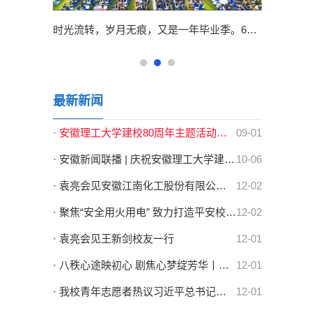
9月13日、14日上午，学校隆重举行2024级新生开学典礼，迎接一万余名青年学子开启人生新篇章。校党委书记郭永存，校党委副书记、校长袁亮院士，校党委常委、副校长宫能平、董雨、鲁超，校党委常委、纪委书记、监察专员王献余，校党委常委、副校长王先江、张平松等出席开学典礼，校友代表、淮河能源集团党委书记、董事长王世森，校友代表、中国水利水电科学研究院副院长王建华，优质生源基地代表、淮南第二中学党委副书记、校长杨...
时光流转，岁月无痕，又是一年毕业季。6月14日上午，学校在至诚体育场隆重举行2024届学生毕业典礼暨学位授予仪式，共同见证7050名本科生、1711名研究生、12名留学生圆满完成学业，共启新程，逐梦远航。中共淮南市委副书记、淮南市人民政府市长张志强，校党委书记郭永存，党委副书记、校长袁亮院士，党委副书记、常务副校长余玉刚，党委常委、副校长宫能平、董雨、鲁超，党委常委、纪委书记、监察专员王献余，党委常委、副校长王...
最新新闻
· 安徽理工大学建校80周年主题活动集锦
09-01
· 安徽新闻联播 | 庆祝安徽理工大学建校80周年高质量发展大会召开 梁言顺...
10-06
· 袁亮会见安徽江南化工股份有限公司总裁、党委副书记代五四一行
12-02
· 聚焦“安全用火用电” 致力打造平安校园 | 学校开展消防安全宣传月系列...
12-02
· 袁亮会见王新剑校友一行
12-01
· 八秩心途映初心 剧焦心梦绽芳华丨学校第二十届心理情景剧大赛圆满结束
12-01
· 我校青年志愿者热议习近平总书记致中国志愿服务联合会第三届会员代表大...
12-01