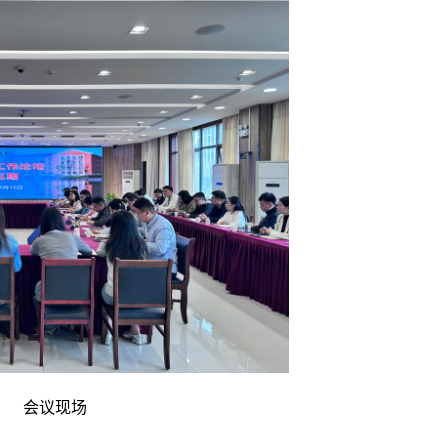
5月14日上午，学校在舜耕会堂举行党纪学习教育读书班开班式暨党委理论学习中心组学习（扩大）会议。校党委书记郭永存主持会议，校党委副书记、校长袁亮，校党委副书记、常务副校长余玉刚，校党委常委、副校长宫能平、董雨、鲁超，校党委常委、纪委书记、监察专员王献余，校党委常委、副校长王先江出席会议。郭永存讲话郭永存对李家保到校作辅导报告表示感谢。他指出，学校党委举办党纪学习教育读书班，旨在贯彻落实党中央关于开...
会议现场