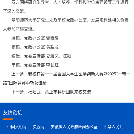
双方围绕研究生教育、人才培养、学科和学位点建设等工作进行
了深入交流。
阜阳师范大学研究生处及学校党政办公室、发展规划处相关负责
人参加座谈交流。
撰稿：党政办公室 谢素璞
核稿：党政办公室 黄胜龙
编辑：党委宣传部 夏雅凤、陈颖
审稿：党委宣传部 李长虹
上一条：
我校在第十一届全国大学生医学创新大赛暨2025“一带一
路”国际竞赛中斩获佳绩
下一条：
杨陆武、黄正宇科研团队来校交流
友情链接
中国文明网
央视网
安徽省人民政府新闻办公室
中华人民共