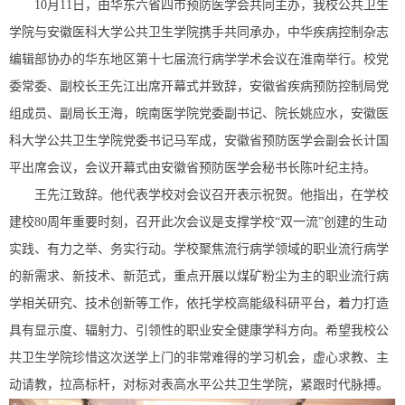
10月11日，由华东六省四市预防医学会共同主办，我校公共卫生
学院与安徽医科大学公共卫生学院携手共同承办，中华疾病控制杂志
编辑部协办的华东地区第十七届流行病学学术会议在淮南举行。校党
委常委、副校长王先江出席开幕式并致辞，安徽省疾病预防控制局党
组成员、副局长王海，皖南医学院党委副书记、院长姚应水，安徽医
科大学公共卫生学院党委书记马军成，安徽省预防医学会副会长计国
平出席会议，会议开幕式由安徽省预防医学会秘书长陈叶纪主持。
王先江致辞。他代表学校对会议召开表示祝贺。他指出，在学校
建校80周年重要时刻，召开此次会议是支撑学校“双一流”创建的生动
实践、有力之举、务实行动。学校聚焦流行病学领域的职业流行病学
的新需求、新技术、新范式，重点开展以煤矿粉尘为主的职业流行病
学相关研究、技术创新等工作，依托学校高能级科研平台，着力打造
具有显示度、辐射力、引领性的职业安全健康学科方向。希望我校公
共卫生学院珍惜这次送学上门的非常难得的学习机会，虚心求教、主
动请教，拉高标杆，对标对表高水平公共卫生学院，紧跟时代脉搏。