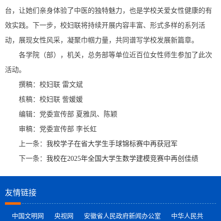
台，让她们亲身体验了中医的独特魅力，也是学校关爱女性健康的有
效实践。下一步，校妇联将持续开展内容丰富、形式多样的系列活
动，展现女性风采，凝聚巾帼力量，共同谱写学校发展新篇章。
各学院（部），机关，总务部等单位近百位女性师生参加了此次
活动。
撰稿：校妇联 雷文斌
核稿：校妇联 訾媛媛
编辑：党委宣传部 夏雅凤、陈颖
审稿：党委宣传部 李长虹
上一条：
我校学子在省大学生手球锦标赛中再获冠军
下一条：
我校在2025年全国大学生数学建模竞赛中再创佳绩
友情链接
中国文明网
央视网
安徽省人民政府新闻办公室
中华人民共