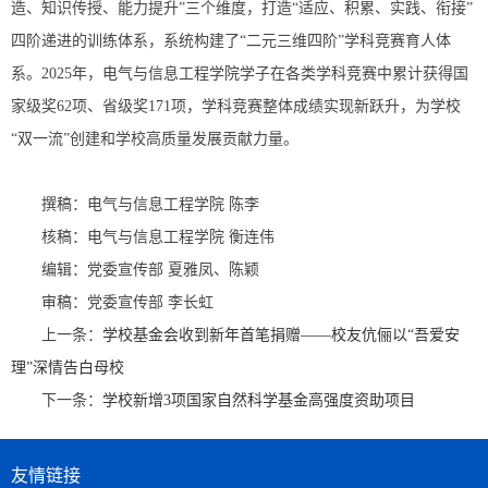
造、知识传授、能力提升”三个维度，打造“适应、积累、实践、衔接”
四阶递进的训练体系，系统构建了“二元三维四阶”学科竞赛育人体
系。2025年，电气与信息工程学院学子在各类学科竞赛中累计获得国
家级奖62项、省级奖171项，学科竞赛整体成绩实现新跃升，为学校
“双一流”创建和学校高质量发展贡献力量。
撰稿：电气与信息工程学院 陈李
核稿：电气与信息工程学院 衡连伟
编辑：党委宣传部 夏雅凤、陈颖
审稿：党委宣传部 李长虹
上一条：
学校基金会收到新年首笔捐赠——校友伉俪以“吾爱安
理”深情告白母校
下一条：
学校新增3项国家自然科学基金高强度资助项目
友情链接