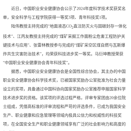
近日，中国职业安全健康协会公示了2024年度科学技术奖获奖名
单，安全科学与工程学院获得一等奖3项、青年科技奖1项。
陆伟教授主持完成的“地面液态CO
直注防灭火与固碳封存一体化
2
技术”、江丙友教授主持完成的“煤矿采掘工作面粉尘危害工程防护关
键技术与应用”、张雷林教授参与完成的“煤矿采空区煤自燃与瓦斯爆
炸共生灾害防治技术”，均荣获科技进步奖一等奖。马衍坤教授荣获
“中国职业安全健康协会青年科技奖”。
据悉，中国职业安全健康协会是全国性综合协会，其主办的中国
职业安全健康协会科学技术奖，已被国家奖励办公室批准为社会力量
设立的奖项，具备通过中国科协向国家奖励办公室推荐申报国家科学
技术进步奖的资格。该奖项的评选过程严格，评审专家团由20余位院
士组成，凭借高标准的评审流程和严苛的评选条件，已成为我国安全
生产、职业健康和应急管理等领域内极具公信力和权威性的科技奖
项，在全国安全生产和职业健康领域享有广泛的社会影响力和高度的