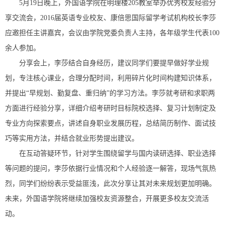
5月19日晚上，外国语学院在明理楼205教室举办优秀校友经验分
享交流会，2016届英语专业校友、康倍思国际留学考试机构校长李莎
应邀担任主讲嘉宾，会议由学院党委负责人主持，各年级学生代表100
余人参加。
分享会上，李莎结合自身经历，建议同学们要提早做好学业规
划，专注核心课业，合理分配时间，利用碎片化时间构建知识体系，
并提出“早规划、勤复盘、重归纳”的学习方法。
李莎
就考研和求职两
方面进行经验分享，详细介绍考研时目标院校选择、复习计划制定及
专业方向探索要点，讲述自身职业发展历程，总结简历制作、面试技
巧等实用方法，并结合就业形势提出建议。
在互动答疑环节，针对学生围绕留学与国内读研选择、职业选择
等问题的提问，李莎依据行业情况和个人经验逐一解答，现场气氛热
烈，同学们纷纷表示受益匪浅，此次分享让其对未来规划更加明确。
未来，外国语学院将继续加强校友资源整合，开展更多校友交流活
动。