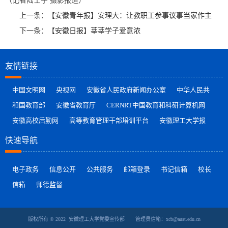
（记者陆士宇 摄影报道）
上一条：
【安徽青年报】安理大：让教职工参事议事当家作主
下一条：
【安徽日报】莘莘学子爱意浓
友情链接
中国文明网
央视网
安徽省人民政府新闻办公室
中华人民共
和国教育部
安徽省教育厅
CERNRT中国教育和科研计算机网
安徽高校后勤网
高等教育管理干部培训平台
安徽理工大学报
快速导航
电子政务
信息公开
公共服务
邮箱登录
书记信箱
校长
信箱
师德监督
版权所有 © 2022 安徽理工大学党委宣传部 管理员信箱：xcb@aust.edu.cn