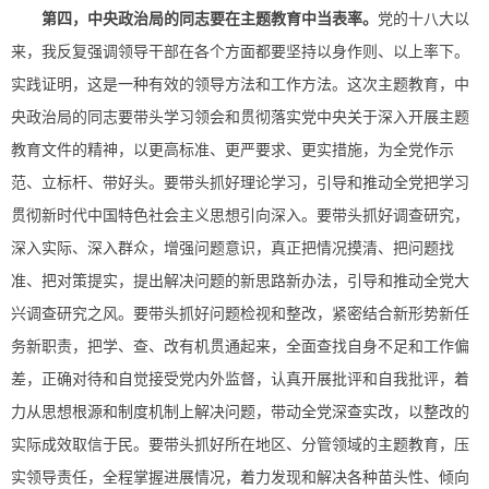
第四，
中央政治局的同志要在主题教育中当表率。
党的十八大以
来，我反复强调领导干部在各个方面都要坚持以身作则、以上率下。
实践证明，这是一种有效的领导方法和工作方法。这次主题教育，中
央政治局的同志要带头学习领会和贯彻落实党中央关于深入开展主题
教育文件的精神，以更高标准、更严要求、更实措施，为全党作示
范、立标杆、带好头。要带头抓好理论学习，引导和推动全党把学习
贯彻新时代中国特色社会主义思想引向深入。要带头抓好调查研究，
深入实际、深入群众，增强问题意识，真正把情况摸清、把问题找
准、把对策提实，提出解决问题的新思路新办法，引导和推动全党大
兴调查研究之风。要带头抓好问题检视和整改，紧密结合新形势新任
务新职责，把学、查、改有机贯通起来，全面查找自身不足和工作偏
差，正确对待和自觉接受党内外监督，认真开展批评和自我批评，着
力从思想根源和制度机制上解决问题，带动全党深查实改，以整改的
实际成效取信于民。要带头抓好所在地区、分管领域的主题教育，压
实领导责任，全程掌握进展情况，着力发现和解决各种苗头性、倾向