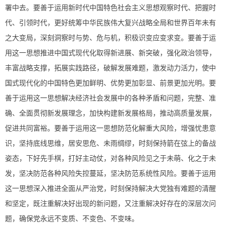
署中去。要善于运用新时代中国特色社会主义思想观察时代、把握时
代、引领时代，更好统筹中华民族伟大复兴战略全局和世界百年未有
之大变局，深刻洞察时与势、危与机，积极识变应变求变。要善于运
用这一思想推进中国式现代化取得新进展、新突破，强化政治领导，
丰富战略支撑，拓展实践路径，破解发展难题，激发动力活力，使中
国式现代化的中国特色更加鲜明、优势更加彰显、前景更加光明。要
善于运用这一思想解决经济社会发展中的各种矛盾和问题，完整、准
确、全面贯彻新发展理念，加快构建新发展格局，推动高质量发展，
促进共同富裕。要善于运用这一思想防范化解重大风险，增强忧患意
识，坚持底线思维，居安思危、未雨绸缪，时刻保持箭在弦上的备战
姿态，下好先手棋，打好主动仗，对各种风险见之于未萌、化之于未
发，坚决防范各种风险失控蔓延，坚决防范系统性风险。要善于运用
这一思想深入推进全面从严治党，时刻保持解决大党独有难题的清醒
和坚定，既注重解决好出现的新问题，又注重解决好存在的深层次问
题，确保党永远不变质、不变色、不变味。