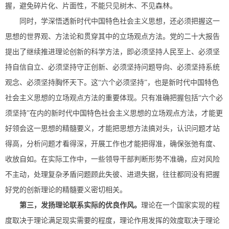
握，避免碎片化、片面性，不能只见树木、不见森林。
同时，学深悟透新时代中国特色社会主义思想，还必须把握这一
思想的世界观、方法论和贯穿其中的立场观点方法。党的二十大报告
提出了继续推进理论创新的科学方法，即必须坚持人民至上、必须坚
持自信自立、必须坚持守正创新、必须坚持问题导向、必须坚持系统
观念、必须坚持胸怀天下。这“六个必须坚持”，也是新时代中国特色
社会主义思想的立场观点方法的重要体现。只有准确把握包括“六个必
须坚持”在内的新时代中国特色社会主义思想的立场观点方法，才能更
好领会这一思想的精髓要义，才能把思想方法搞对头，认识问题才站
得高，分析问题才看得深，开展工作也才能把得准，确保张弛有度、
收放自如。在实际工作中，一些领导干部判断形势不准确，应对风险
不主动，处理复杂矛盾问题顾此失彼、进退失据，往往都同没有把握
好党的创新理论的精髓要义密切相关。
第三，发扬理论联系实际的优良作风。
理论在一个国家实现的程
度取决于理论满足现实需要的程度，理论作用发挥的效度取决于理论