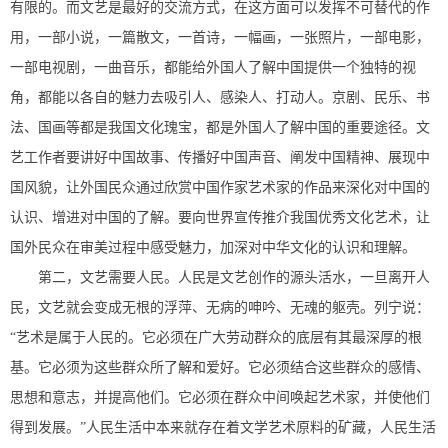
有限的。而文艺是最好的交流方式，在这方面可以发挥不可替代的作
用，一部小说，一篇散文，一首诗，一幅画，一张照片，一部电影，
一部电视剧，一曲音乐，都能给外国人了解中国提供一个独特的视
角，都能以各自的魅力去吸引人、感染人、打动人。京剧、民乐、书
法、国画等都是我国文化瑰宝，都是外国人了解中国的重要途径。文
艺工作者要讲好中国故事、传播好中国声音、阐发中国精神、展现中
国风貌，让外国民众通过欣赏中国作家艺术家的作品来深化对中国的
认识、增进对中国的了解。要向世界宣传推介我国优秀文化艺术，让
国外民众在审美过程中感受魅力，加深对中华文化的认识和理解。
第二，文艺需要人民。人民是文艺创作的源头活水，一旦离开人
民，文艺就会变成无根的浮萍、无病的呻吟、无魂的躯壳。列宁说：
“艺术是属于人民的。它必须在广大劳动群众的底层有其最深厚的根
基。它必须为这些群众所了解和爱好。它必须结合这些群众的感情、
思想和意志，并提高他们。它必须在群众中间唤起艺术家，并使他们
得到发展。”人民生活中本来就存在着文学艺术原料的矿藏，人民生活