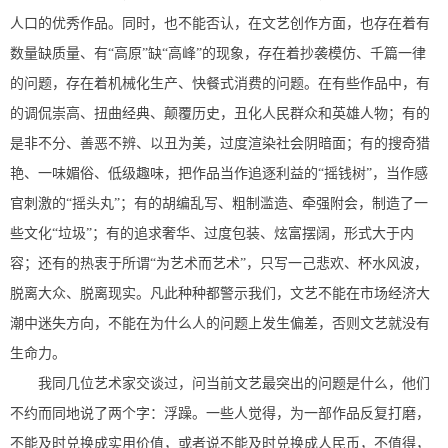
人口的优秀作品。同时，也不能否认，在文艺创作方面，也存在着有
数量缺质量、有“高原”缺“高峰”的现象，存在着抄袭模仿、千篇一律
的问题，存在着机械化生产、快餐式消费的问题。在有些作品中，有
的调侃崇高、扭曲经典、颠覆历史，丑化人民群众和英雄人物；有的
是非不分、善恶不辨、以丑为美，过度渲染社会阴暗面；有的搜奇猎
艳、一味媚俗、低级趣味，把作品当作追逐利益的“摇钱树”，当作感
官刺激的“摇头丸”；有的胡编乱写、粗制滥造、牵强附会，制造了一
些文化“垃圾”；有的追求奢华、过度包装、炫富摆阔，形式大于内
容；还有的热衷于所谓“为艺术而艺术”，只写一己悲欢、杯水风波，
脱离大众、脱离现实。凡此种种都警示我们，文艺不能在市场经济大
潮中迷失方向，不能在为什么人的问题上发生偏差，否则文艺就没有
生命力。
我同几位艺术家交谈过，问当前文艺最突出的问题是什么，他们
不约而同地说了两个字：浮躁。一些人觉得，为一部作品反复打磨，
不能及时兑换成实用价值，或者说不能及时兑换成人民币，不值得，