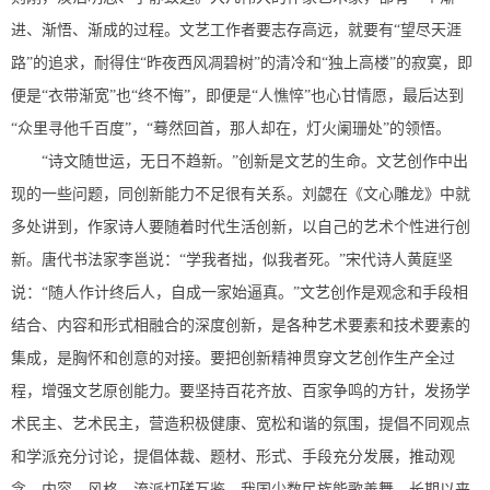
进、渐悟、渐成的过程。文艺工作者要志存高远，就要有“望尽天涯
路”的追求，耐得住“昨夜西风凋碧树”的清冷和“独上高楼”的寂寞，即
便是“衣带渐宽”也“终不悔”，即便是“人憔悴”也心甘情愿，最后达到
“众里寻他千百度”，“蓦然回首，那人却在，灯火阑珊处”的领悟。
“诗文随世运，无日不趋新。”创新是文艺的生命。文艺创作中出
现的一些问题，同创新能力不足很有关系。刘勰在《文心雕龙》中就
多处讲到，作家诗人要随着时代生活创新，以自己的艺术个性进行创
新。唐代书法家李邕说：“学我者拙，似我者死。”宋代诗人黄庭坚
说：“随人作计终后人，自成一家始逼真。”文艺创作是观念和手段相
结合、内容和形式相融合的深度创新，是各种艺术要素和技术要素的
集成，是胸怀和创意的对接。要把创新精神贯穿文艺创作生产全过
程，增强文艺原创能力。要坚持百花齐放、百家争鸣的方针，发扬学
术民主、艺术民主，营造积极健康、宽松和谐的氛围，提倡不同观点
和学派充分讨论，提倡体裁、题材、形式、手段充分发展，推动观
念、内容、风格、流派切磋互鉴。我国少数民族能歌善舞，长期以来