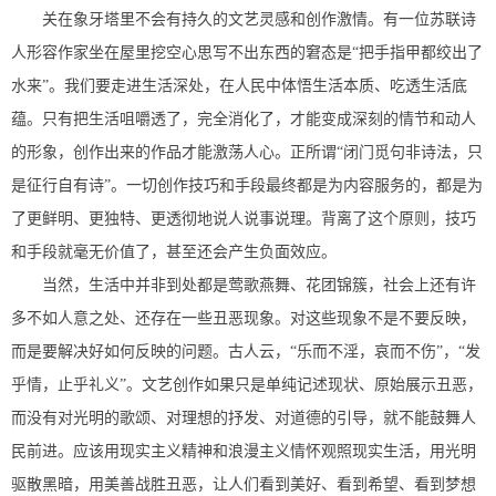
关在象牙塔里不会有持久的文艺灵感和创作激情。有一位苏联诗
人形容作家坐在屋里挖空心思写不出东西的窘态是“把手指甲都绞出了
水来”。我们要走进生活深处，在人民中体悟生活本质、吃透生活底
蕴。只有把生活咀嚼透了，完全消化了，才能变成深刻的情节和动人
的形象，创作出来的作品才能激荡人心。正所谓“闭门觅句非诗法，只
是征行自有诗”。一切创作技巧和手段最终都是为内容服务的，都是为
了更鲜明、更独特、更透彻地说人说事说理。背离了这个原则，技巧
和手段就毫无价值了，甚至还会产生负面效应。
当然，生活中并非到处都是莺歌燕舞、花团锦簇，社会上还有许
多不如人意之处、还存在一些丑恶现象。对这些现象不是不要反映，
而是要解决好如何反映的问题。古人云，“乐而不淫，哀而不伤”，“发
乎情，止乎礼义”。文艺创作如果只是单纯记述现状、原始展示丑恶，
而没有对光明的歌颂、对理想的抒发、对道德的引导，就不能鼓舞人
民前进。应该用现实主义精神和浪漫主义情怀观照现实生活，用光明
驱散黑暗，用美善战胜丑恶，让人们看到美好、看到希望、看到梦想