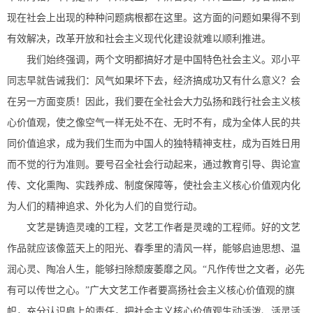
现在社会上出现的种种问题病根都在这里。这方面的问题如果得不到
有效解决，改革开放和社会主义现代化建设就难以顺利推进。
我们始终强调，两个文明都搞好才是中国特色社会主义。邓小平
同志早就告诫我们：风气如果坏下去，经济搞成功又有什么意义？会
在另一方面变质！因此，我们要在全社会大力弘扬和践行社会主义核
心价值观，使之像空气一样无处不在、无时不有，成为全体人民的共
同价值追求，成为我们生而为中国人的独特精神支柱，成为百姓日用
而不觉的行为准则。要号召全社会行动起来，通过教育引导、舆论宣
传、文化熏陶、实践养成、制度保障等，使社会主义核心价值观内化
为人们的精神追求、外化为人们的自觉行动。
文艺是铸造灵魂的工程，文艺工作者是灵魂的工程师。好的文艺
作品就应该像蓝天上的阳光、春季里的清风一样，能够启迪思想、温
润心灵、陶冶人生，能够扫除颓废萎靡之风。“凡作传世之文者，必先
有可以传世之心。”广大文艺工作者要高扬社会主义核心价值观的旗
帜，充分认识肩上的责任，把社会主义核心价值观生动活泼、活灵活