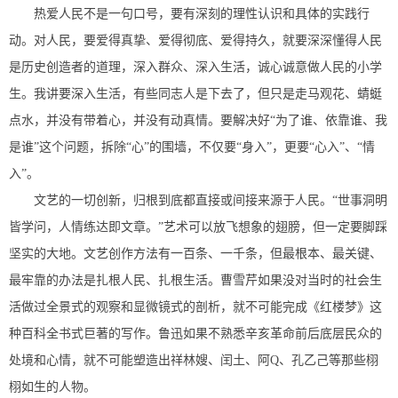
热爱人民不是一句口号，要有深刻的理性认识和具体的实践行
动。对人民，要爱得真挚、爱得彻底、爱得持久，就要深深懂得人民
是历史创造者的道理，深入群众、深入生活，诚心诚意做人民的小学
生。我讲要深入生活，有些同志人是下去了，但只是走马观花、蜻蜓
点水，并没有带着心，并没有动真情。要解决好“为了谁、依靠谁、我
是谁”这个问题，拆除“心”的围墙，不仅要“身入”，更要“心入”、“情
入”。
文艺的一切创新，归根到底都直接或间接来源于人民。“世事洞明
皆学问，人情练达即文章。”艺术可以放飞想象的翅膀，但一定要脚踩
坚实的大地。文艺创作方法有一百条、一千条，但最根本、最关键、
最牢靠的办法是扎根人民、扎根生活。曹雪芹如果没对当时的社会生
活做过全景式的观察和显微镜式的剖析，就不可能完成《红楼梦》这
种百科全书式巨著的写作。鲁迅如果不熟悉辛亥革命前后底层民众的
处境和心情，就不可能塑造出祥林嫂、闰土、阿Q、孔乙己等那些栩
栩如生的人物。