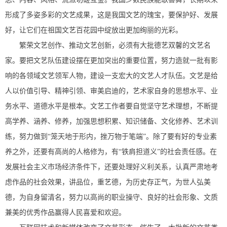
形成了多姿多彩的文艺成果，这是我国文艺的瑰宝，要保护好、发展
好，让它们在祖国文艺百花园中绽放出更加绚丽的光彩。
繁荣文艺创作、推动文艺创新，必须有大批德艺双馨的文艺名
家。要把文艺队伍建设摆在更加突出的重要位置，努力造就一批有影
响的各领域文艺领军人物，建设一支宏大的文艺人才队伍。文艺是给
人以价值引导、精神引领、审美启迪的，艺术家自身的思想水平、业
务水平、道德水平是根本。文艺工作者要自觉坚守艺术理想，不断提
高学养、涵养、修养，加强思想积累、知识储备、文化修养、艺术训
练，努力做到“笼天地于形内，挫万物于笔端”。除了要有好的专业素
养之外，还要有高尚的人格修为，有“铁肩担道义”的社会责任感。在
发展社会主义市场经济条件下，还要处理好义利关系，认真严肃地考
虑作品的社会效果，讲品位，重艺德，为历史存正气，为世人弘美
德，为自身留清名，努力以高尚的职业操守、良好的社会形象、文质
兼美的优秀作品赢得人民喜爱和欢迎。