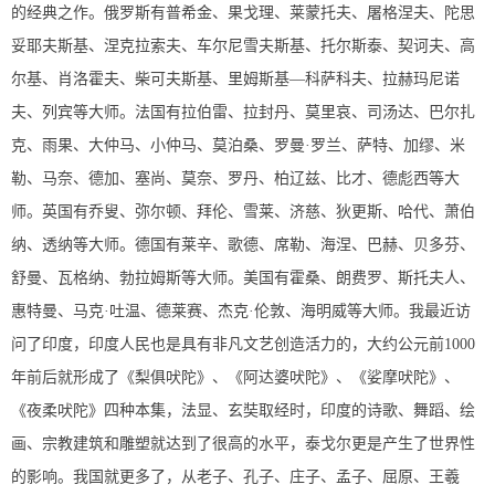
的经典之作。俄罗斯有普希金、果戈理、莱蒙托夫、屠格涅夫、陀思
妥耶夫斯基、涅克拉索夫、车尔尼雪夫斯基、托尔斯泰、契诃夫、高
尔基、肖洛霍夫、柴可夫斯基、里姆斯基—科萨科夫、拉赫玛尼诺
夫、列宾等大师。法国有拉伯雷、拉封丹、莫里哀、司汤达、巴尔扎
克、雨果、大仲马、小仲马、莫泊桑、罗曼·罗兰、萨特、加缪、米
勒、马奈、德加、塞尚、莫奈、罗丹、柏辽兹、比才、德彪西等大
师。英国有乔叟、弥尔顿、拜伦、雪莱、济慈、狄更斯、哈代、萧伯
纳、透纳等大师。德国有莱辛、歌德、席勒、海涅、巴赫、贝多芬、
舒曼、瓦格纳、勃拉姆斯等大师。美国有霍桑、朗费罗、斯托夫人、
惠特曼、马克·吐温、德莱赛、杰克·伦敦、海明威等大师。我最近访
问了印度，印度人民也是具有非凡文艺创造活力的，大约公元前1000
年前后就形成了《梨俱吠陀》、《阿达婆吠陀》、《娑摩吠陀》、
《夜柔吠陀》四种本集，法显、玄奘取经时，印度的诗歌、舞蹈、绘
画、宗教建筑和雕塑就达到了很高的水平，泰戈尔更是产生了世界性
的影响。我国就更多了，从老子、孔子、庄子、孟子、屈原、王羲