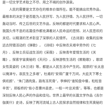
是一切文学艺术取之不尽、用之不竭的创作源泉。
人民的需要是文艺存在的根本价值所在。能不能搞出优秀作品，
最根本的决定于是否能为人民抒写、为人民抒情、为人民抒怀。一切
轰动当时、传之后世的文艺作品，反映的都是时代要求和人民心声。
我国久传不息的名篇佳作都充满着对人民命运的悲悯、对人民悲欢的
关切，以精湛的艺术彰显了深厚的人民情怀。《古诗源》收集的反映
远古狩猎活动的《弹歌》，《诗经》中反映农夫艰辛劳作的《七
月》、反映士兵征战生活的《采薇》、反映青年爱情生活的《关
雎》，探索宇宙奥秘的《天问》，反映游牧生活的《敕勒歌》，歌颂
女性英姿的《木兰诗》等，都是从人民生活中产生的。屈原的“长太息
以掩涕兮，哀民生之多艰”，杜甫的“安得广厦千万间，大庇天下寒士
俱欢颜”、“朱门酒肉臭，路有冻死骨”，李绅的“谁知盘中餐，粒粒皆
辛苦”，郑板桥的“些小吾曹州县吏，一枝一叶总关情”，等等，也都是
深刻反映人民心声的作品和佳句。世界上最早的长篇文学作品《吉尔
伽美什》史诗，反映了两河流域上古人民探求自然规律和生死奥秘的