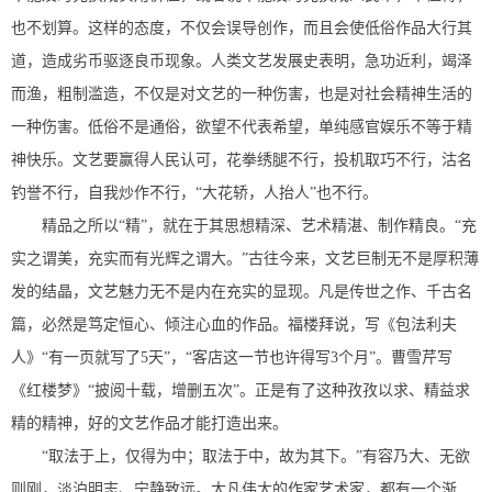
也不划算。这样的态度，不仅会误导创作，而且会使低俗作品大行其
道，造成劣币驱逐良币现象。人类文艺发展史表明，急功近利，竭泽
而渔，粗制滥造，不仅是对文艺的一种伤害，也是对社会精神生活的
一种伤害。低俗不是通俗，欲望不代表希望，单纯感官娱乐不等于精
神快乐。文艺要赢得人民认可，花拳绣腿不行，投机取巧不行，沽名
钓誉不行，自我炒作不行，“大花轿，人抬人”也不行。
精品之所以“精”，就在于其思想精深、艺术精湛、制作精良。“充
实之谓美，充实而有光辉之谓大。”古往今来，文艺巨制无不是厚积薄
发的结晶，文艺魅力无不是内在充实的显现。凡是传世之作、千古名
篇，必然是笃定恒心、倾注心血的作品。福楼拜说，写《包法利夫
人》“有一页就写了5天”，“客店这一节也许得写3个月”。曹雪芹写
《红楼梦》“披阅十载，增删五次”。正是有了这种孜孜以求、精益求
精的精神，好的文艺作品才能打造出来。
“取法于上，仅得为中；取法于中，故为其下。”有容乃大、无欲
则刚，淡泊明志、宁静致远。大凡伟大的作家艺术家，都有一个渐