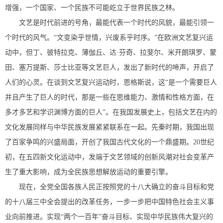
增强，一个国家、一个民族不可能屹立于世界民族之林。
文艺是时代前进的号角，最能代表一个时代的风貌，最能引领一
个时代的风气。“文变染乎世情，兴废系乎时序。”在欧洲文艺复兴运
动中，但丁、彼特拉克、薄伽丘、达·芬奇、拉斐尔、米开朗琪罗、蒙
田、塞万提斯、莎士比亚等文艺巨人，发出了新时代的啼声，开启了
人们的心灵。在谈到文艺复兴运动时，恩格斯说，这“是一个需要巨人
并且产生了巨人的时代，那是一些在思维能力、激情和性格方面，在
多才多艺和学识渊博方面的巨人”。在我国发展史上，包括文艺在内的
文化发展同样与中华民族发展紧紧联系在一起。先秦时期，我国出现
了百家争鸣的兴盛局面，开创了我国古代文化的一个鼎盛期。20世纪
初，在五四新文化运动中，发端于文艺领域的创新风潮对社会变革产
生了重大影响，成为全民族思想解放运动的重要引擎。
现在，全党全国各族人民正按照党的十八大确立的奋斗目标和党
的十八届三中全会提出的改革任务，一步一步把中国特色社会主义事
业向前推进。实现“两个一百年”奋斗目标、实现中华民族伟大复兴的