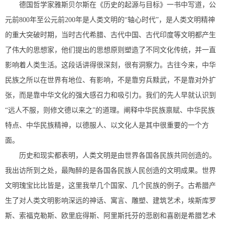
德国哲学家雅斯贝尔斯在《历史的起源与目标》一书中写道，公
元前800年至公元前200年是人类文明的“轴心时代”，是人类文明精神
的重大突破时期，当时古代希腊、古代中国、古代印度等文明都产生
了伟大的思想家，他们提出的思想原则塑造了不同文化传统，并一直
影响着人类生活。这段话讲得很深刻，很有洞察力。古往今来，中华
民族之所以在世界有地位、有影响，不是靠穷兵黩武，不是靠对外扩
张，而是靠中华文化的强大感召力和吸引力。我们的先人早就认识到
“远人不服，则修文德以来之”的道理。阐释中华民族禀赋、中华民族
特点、中华民族精神，以德服人、以文化人是其中很重要的一个方
面。
历史和现实都表明，人类文明是由世界各国各民族共同创造的。
我出访所到之处，最陶醉的是各国各民族人民创造的文明成果。世界
文明瑰宝比比皆是，这里我举几个国家、几个民族的例子。古希腊产
生了对人类文明影响深远的神话、寓言、雕塑、建筑艺术，埃斯库罗
斯、索福克勒斯、欧里庇得斯、阿里斯托芬的悲剧和喜剧是希腊艺术