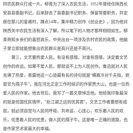
同农民群众打成一片。柳青为了深入农民生活，1952年曾经任陕西长
安县县委副书记，后来辞去了县委副书记职务、保留常委职务，并定
居在那儿的皇甫村，蹲点14年，集中精力创作《创业史》。因为他对
陕西关中农民生活有深入了解，所以笔下的人物才那样栩栩如生。柳
青熟知乡亲们的喜怒哀乐，中央出台一项涉及农村农民的政策，他脑
子里立即就能想象出农民群众是高兴还是不高兴。
第三，文艺要热爱人民。有没有感情，对谁有感情，决定着文艺
创作的命运。如果不爱人民，那就谈不上为人民创作。鲁迅就对人民
充满了热爱，表露他这一心迹最有名的诗句就是“横眉冷对千夫指，俯
首甘为孺子牛”。我在河北正定工作时结识的作家贾大山，也是一位热
爱人民的作家。他去世后，我写了一篇文章悼念他。他给我印象最深
的就是忧国忧民情怀，“处江湖之远则忧其君”。文艺工作者要想有成
就，就必须自觉与人民同呼吸、共命运、心连心，欢乐着人民的欢
乐，忧患着人民的忧患，做人民的孺子牛。这是唯一正确的道路，也
是作家艺术家最大的幸福。