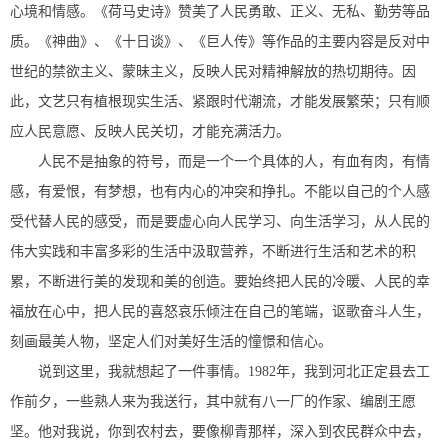
心境和情感。《荷马史诗》赞美了人民勇敢、正义、无私、勤劳等品
质。《神曲》、《十日谈》、《巨人传》等作品的主要内容是反对中
世纪的禁欲主义、蒙昧主义，反映人民对精神解放的热切期待。因
此，文艺只有植根现实生活、紧跟时代潮流，才能发展繁荣；只有顺
应人民意愿、反映人民关切，才能充满活力。
人民不是抽象的符号，而是一个一个具体的人，有血有肉，有情
感，有爱恨，有梦想，也有内心的冲突和挣扎。不能以自己的个人感
受代替人民的感受，而是要虚心向人民学习、向生活学习，从人民的
伟大实践和丰富多彩的生活中汲取营养，不断进行生活和艺术的积
累，不断进行美的发现和美的创造。要始终把人民的冷暖、人民的幸
福放在心中，把人民的喜怒哀乐倾注在自己的笔端，讴歌奋斗人生，
刻画最美人物，坚定人们对美好生活的憧憬和信心。
说到这里，我就想起了一件事情。1982年，我到河北正定县去工
作前夕，一些熟人来为我送行，其中就有八一厂的作家、编剧王愿
坚。他对我说，你到农村去，要像柳青那样，深入到农民群众中去，