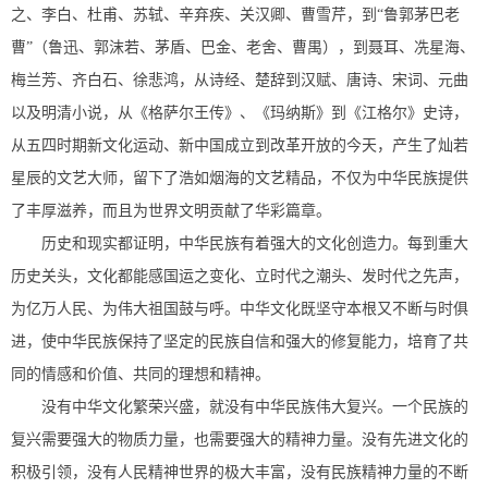
之、李白、杜甫、苏轼、辛弃疾、关汉卿、曹雪芹，到“鲁郭茅巴老
曹”（鲁迅、郭沫若、茅盾、巴金、老舍、曹禺），到聂耳、冼星海、
梅兰芳、齐白石、徐悲鸿，从诗经、楚辞到汉赋、唐诗、宋词、元曲
以及明清小说，从《格萨尔王传》、《玛纳斯》到《江格尔》史诗，
从五四时期新文化运动、新中国成立到改革开放的今天，产生了灿若
星辰的文艺大师，留下了浩如烟海的文艺精品，不仅为中华民族提供
了丰厚滋养，而且为世界文明贡献了华彩篇章。
历史和现实都证明，中华民族有着强大的文化创造力。每到重大
历史关头，文化都能感国运之变化、立时代之潮头、发时代之先声，
为亿万人民、为伟大祖国鼓与呼。中华文化既坚守本根又不断与时俱
进，使中华民族保持了坚定的民族自信和强大的修复能力，培育了共
同的情感和价值、共同的理想和精神。
没有中华文化繁荣兴盛，就没有中华民族伟大复兴。一个民族的
复兴需要强大的物质力量，也需要强大的精神力量。没有先进文化的
积极引领，没有人民精神世界的极大丰富，没有民族精神力量的不断