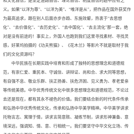
和文化自信，是坚定道路自信、理论自信、制度自信的题中应有之
义。如果“以洋为尊”、“以洋为美”、“唯洋是从”，把作品在国外获奖作
为最高追求，跟在别人后面亦步亦趋、东施效颦，热衷于“去思想
化”、“去价值化”、“去历史化”、“去中国化”、“去主流化”那一套，绝
对是没有前途的！事实上，外国人也跑到我们这里寻找素材、寻找灵
感，好莱坞拍摄的《功夫熊猫》、《花木兰》等影片不就是取材于我
们的文化资源吗？
中华民族在长期实践中培育和形成了独特的思想理念和道德规
范，有崇仁爱、重民本、守诚信、讲辩证、尚和合、求大同等思想，
有自强不息、敬业乐群、扶正扬善、扶危济困、见义勇为、孝老爱亲
等传统美德。中华优秀传统文化中很多思想理念和道德规范，不论过
去还是现在，都有其永不褪色的价值。我们要结合新的时代条件传承
和弘扬中华优秀传统文化，传承和弘扬中华美学精神。中华美学讲求
托物言志、寓理于情，讲求言简意赅、凝练节制，讲求形神兼备、意
境深远，强调知、情、意、行相统一。我们要坚守中华文化立场、传