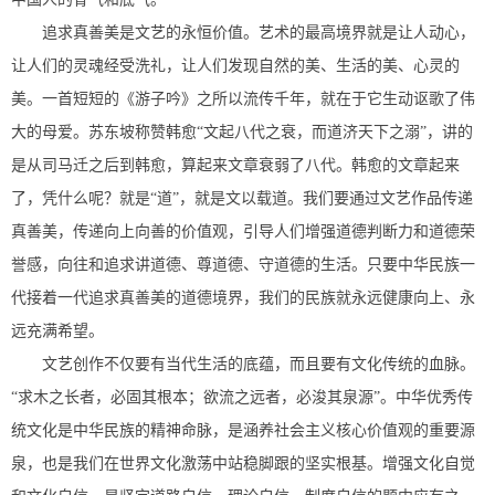
追求真善美是文艺的永恒价值。艺术的最高境界就是让人动心，
让人们的灵魂经受洗礼，让人们发现自然的美、生活的美、心灵的
美。一首短短的《游子吟》之所以流传千年，就在于它生动讴歌了伟
大的母爱。苏东坡称赞韩愈“文起八代之衰，而道济天下之溺”，讲的
是从司马迁之后到韩愈，算起来文章衰弱了八代。韩愈的文章起来
了，凭什么呢？就是“道”，就是文以载道。我们要通过文艺作品传递
真善美，传递向上向善的价值观，引导人们增强道德判断力和道德荣
誉感，向往和追求讲道德、尊道德、守道德的生活。只要中华民族一
代接着一代追求真善美的道德境界，我们的民族就永远健康向上、永
远充满希望。
文艺创作不仅要有当代生活的底蕴，而且要有文化传统的血脉。
“求木之长者，必固其根本；欲流之远者，必浚其泉源”。中华优秀传
统文化是中华民族的精神命脉，是涵养社会主义核心价值观的重要源
泉，也是我们在世界文化激荡中站稳脚跟的坚实根基。增强文化自觉