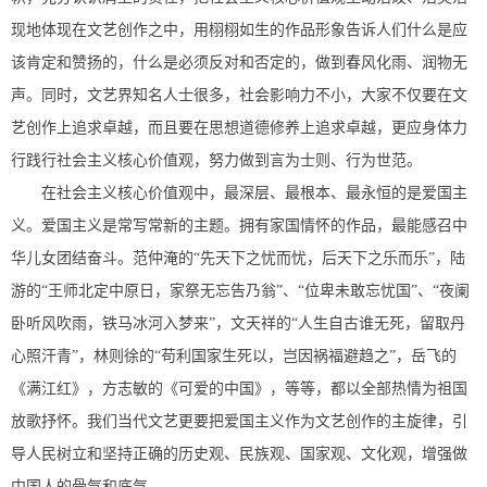
现地体现在文艺创作之中，用栩栩如生的作品形象告诉人们什么是应
该肯定和赞扬的，什么是必须反对和否定的，做到春风化雨、润物无
声。同时，文艺界知名人士很多，社会影响力不小，大家不仅要在文
艺创作上追求卓越，而且要在思想道德修养上追求卓越，更应身体力
行践行社会主义核心价值观，努力做到言为士则、行为世范。
在社会主义核心价值观中，最深层、最根本、最永恒的是爱国主
义。爱国主义是常写常新的主题。拥有家国情怀的作品，最能感召中
华儿女团结奋斗。范仲淹的“先天下之忧而忧，后天下之乐而乐”，陆
游的“王师北定中原日，家祭无忘告乃翁”、“位卑未敢忘忧国”、“夜阑
卧听风吹雨，铁马冰河入梦来”，文天祥的“人生自古谁无死，留取丹
心照汗青”，林则徐的“苟利国家生死以，岂因祸福避趋之”，岳飞的
《满江红》，方志敏的《可爱的中国》，等等，都以全部热情为祖国
放歌抒怀。我们当代文艺更要把爱国主义作为文艺创作的主旋律，引
导人民树立和坚持正确的历史观、民族观、国家观、文化观，增强做
中国人的骨气和底气。