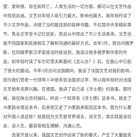
望、爱和恨、存在和死亡，人类生活的一切方面，都可以在文艺作品
中找到启迪。文艺对年轻人吸引力最大，影响也最大。我年轻时读了
不少文学作品，涉猎了当时能找到的各种书籍，不仅其中许多精彩章
节、隽永文字至今记忆犹新，而且从中悟出了不少生活真谛。文艺也
是不同国家和民族相互了解和沟通的最好方式。去年3月，我访问俄罗
斯，在同俄罗斯汉学家座谈时就说到，我读过很多俄罗斯作家的作
品，如年轻时读了车尔尼雪夫斯基的《怎么办？》后，在我心中引起
了很大的震动。今年3月访问法国期间，我谈了法国文艺对我的影响，
因为我们党老一代领导人中很多到法国求过学，所以我年轻时对法国
文艺抱有浓厚兴趣。在德国，我讲了自己读《浮士德》的故事。那时
候，我在陕北农村插队，听说一个知青有《浮士德》这本书，就走了
30里路去借这本书，后来他又走了30里路来取回这本书。我为什么要
对外国人讲这些？就是因为文艺是世界语言，谈文艺，其实就是谈社
会、谈人生，最容易相互理解、沟通心灵。
改革开放以来，我国文艺创作迎来了新的春天，产生了大量脍炙