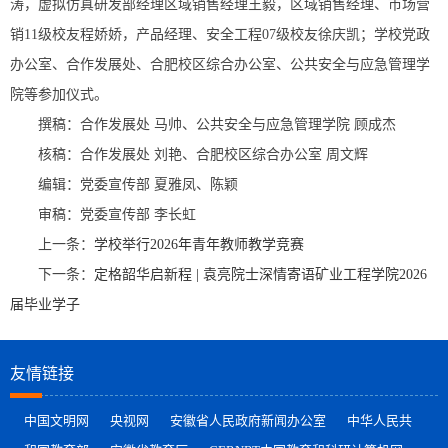
涛，虚拟仿真研发部经理区域销售经理王毅，区域销售经理、市场营
销11级校友程娇娇，产品经理、安全工程07级校友徐庆凯；学校党政
办公室、合作发展处、合肥校区综合办公室、公共安全与应急管理学
院等参加仪式。
撰稿：合作发展处 马帅、公共安全与应急管理学院 顾成杰
核稿：合作发展处 刘艳、合肥校区综合办公室 周文辉
编辑：党委宣传部 夏雅凤、陈颖
审稿：党委宣传部 李长虹
上一条：
学校举行2026年青年教师教学竞赛
下一条：
定格韶华启新程 | 袁亮院士深情寄语矿业工程学院2026
届毕业学子
友情链接
中国文明网
央视网
安徽省人民政府新闻办公室
中华人民共