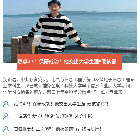
绩点4.5！保研成功！他交出大学生涯“硬核答卷”！
沈祖远，中共预备党员，电气与信息工程学院2022级电子信息工程专
业本科生，现已成功推免至电子科技大学电子信息专业。大学期间，
他学习成绩名列前茅，前三学年平均学分绩点4.5，位列专业第一。连
续三年获得校一等优秀奖学金并荣获三好学生、五四优秀共青团员等
绩点4.5！保研成功！他交出大学生涯“硬核答卷”！
多项荣誉称号。他课余积极投身科研与竞赛，主持《电动汽车锂电池
荷电状态估计研究》大学生创新训练项目，基于二阶RC等效电路模
上岸清华大学！她说“敢想敢做”才会出彩！
型，采用EKF-LSTM融合算法对电池荷电状态进行估计，发表论文
《基于EKF-LSTM融合算法的锂离子电池荷电状态估计研究》。竞赛
首任队长！上岸985！他稳步前行，终得所愿！
方面，他荣获第十一届“大唐杯”全国大学生新一代信息通信技术大赛
全国一等奖，此外还在数学建模类比赛中斩获2025年MCM/ICM H奖、