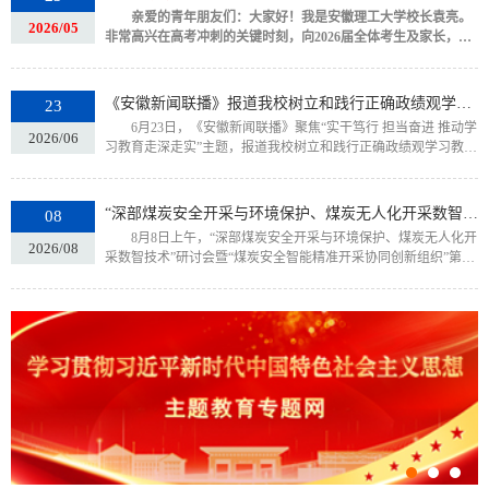
亲爱的青年朋友们：大家好！我是安徽理工大学校长袁亮。
2026/05
非常高兴在高考冲刺的关键时刻，向2026届全体考生及家长，送
上最真诚的祝福，预祝考出风采、考出佳绩，并诚邀同学们携手
安理大、奋进“双一流”。安徽理工大学是我省工科高等教育的重
要发源地。1945年建校以来，始终坚守工业报国初心、能源兴国
《安徽新闻联播》报道我校树立和践行正确政绩观学习教育工作
23
使命，我们培养了35万余名英才，5位本科生校友当选中国工程院
6月23日，《安徽新闻联播》聚焦“实干笃行 担当奋进 推动学
院士，在聚变能源、载人航天、集成电路、交通工程等硬核攻关
2026/06
习教育走深走实”主题，报道我校树立和践行正确政绩观学习教育
中都活...
工作。报道指出，自树立和践行正确政绩观学习教育开展以来，
学校坚持把树立和践行正确政绩观学习教育作为一项重要政治任
务抓紧抓实，紧扣“双一流”创建目标，制定实施方案，明确18项
“深部煤炭安全开采与环境保护、煤炭无人化开采数智技术”研讨会暨“煤炭安全智能精准开采协同创新组织”第九届国际学术研讨会开幕
08
重点任务，一体推进学查改，查摆问题14个，列出具体表现28
8月8日上午，“深部煤炭安全开采与环境保护、煤炭无人化开
项，制定整改措施21项，确保学习教育走深走实、见行见效。报
2026/08
采数智技术”研讨会暨“煤炭安全智能精准开采协同创新组织”第九
道强...
届国际学术研讨会在学校舜耕会堂开幕。20余位中外院士、500余
位专家学者及政府企业代表齐聚一堂，紧扣“推动煤炭无人化开
采，保障煤矿本质安全与能源安全供给”主题，共同探讨煤炭科技
赋能能源安全新路径。中国工程院院士、校党委副书记、校长袁
亮主持开幕式。中国工程院主席团成员、中国科协原副主席、
中...